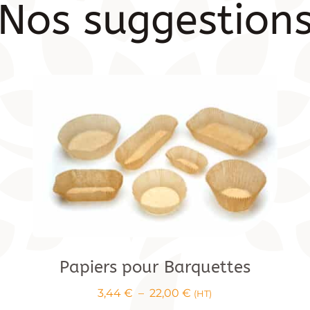
Nos suggestion
Papiers pour Barquettes
Plage
3,44
€
–
22,00
€
(HT)
de