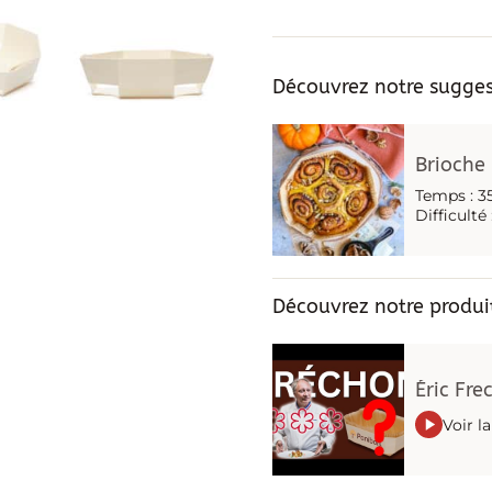
de
Barqu
Bois
Découvrez notre suggest
-
Octo
Brioche
180
Temps : 3
Difficulté
Découvrez notre produit
Éric Fre
Voir l