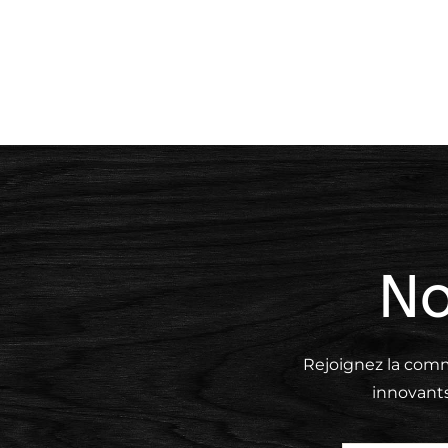
prix :
15,70 €
à
40,39 €
No
Rejoignez la comm
innovant