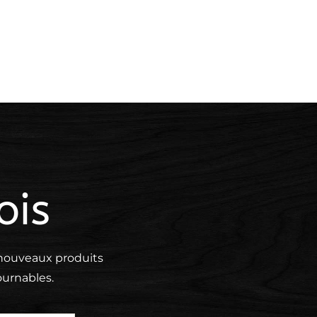
ois
s nouveaux
produits
urnables.