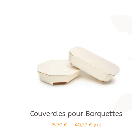
Couvercles pour Barquettes
Plage
15,70
€
–
40,39
€
(HT)
de