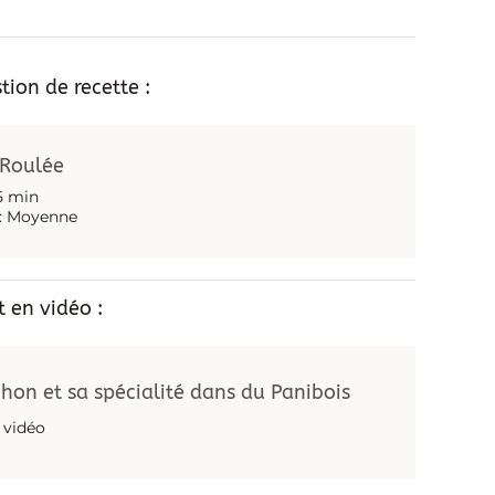
ette
ion de recette :
 Roulée
5 min
 : Moyenne
 en vidéo :
chon et sa spécialité dans du Panibois
a vidéo