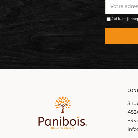
J'ai lu et j'acc
CON
3 ru
4524
+33 
inf