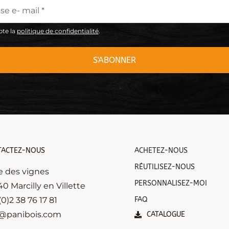
epte la
politique de confidentialité
.
TACTEZ-NOUS
ACHETEZ-NOUS
RÉUTILISEZ-NOUS
e des vignes
PERSONNALISEZ-MOI
0 Marcilly en Villette
(0)2 38 76 17 81
FAQ
o@panibois.com
CATALOGUE