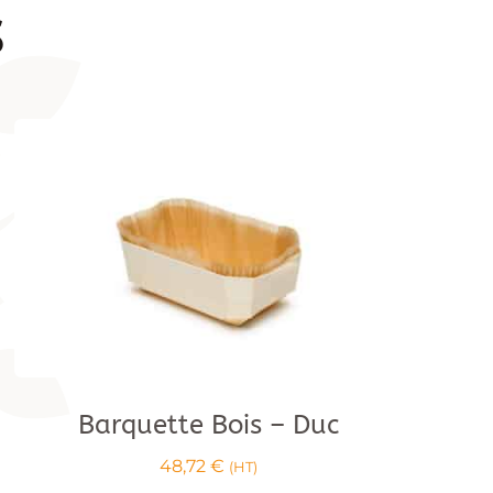
s
Barquette Bois – Duc
48,72
€
(HT)