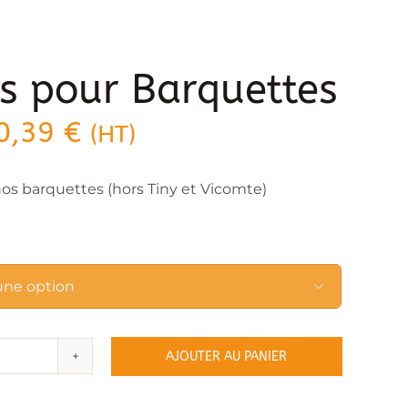
s pour Barquettes
Plage
0,39
€
(HT)
de
prix :
os barquettes (hors Tiny et Vicomte)
15,70 €
à
40,39 €

AJOUTER AU PANIER
ité