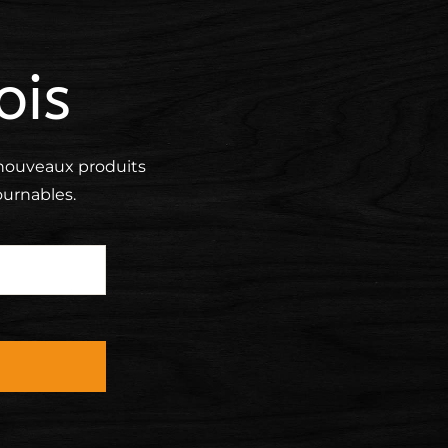
ois
s nouveaux
produits
urnables.