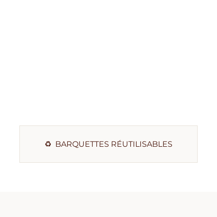
Couve
pour
Barqu
♻️ BARQUETTES RÉUTILISABLES