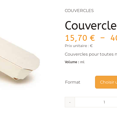
COUVERCLES
Couvercle
15,70
€
–
4
Prix unitaire : €
Couvercles pour toutes n
Volume :
ml
Format
quant
de