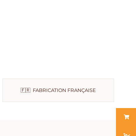
rcles
ettes
🇫🇷 FABRICATION FRANÇAISE