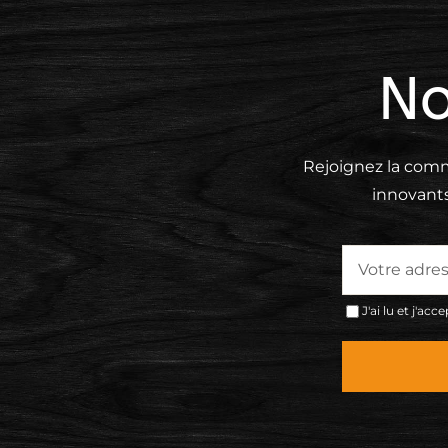
No
Rejoignez la comm
innovant
J'ai lu et j'acc