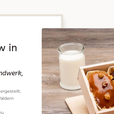
w in
andwerk,
rgestellt,
Wäldern
zu